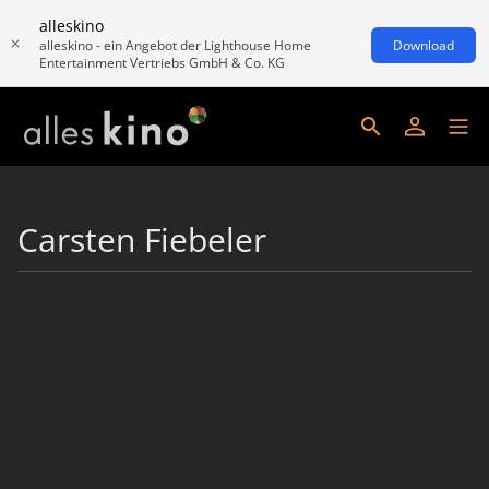
alleskino
alleskino - ein Angebot der Lighthouse Home
Download
Entertainment Vertriebs GmbH & Co. KG
Carsten Fiebeler