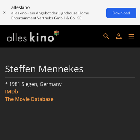
alleskino
alleskino - ein Angebot der Lighthouse Home
Download
Entertainment Vertriebs GmbH & Co. KG
Steffen Mennekes
* 1981 Siegen, Germany
IMDb
The Movie Database