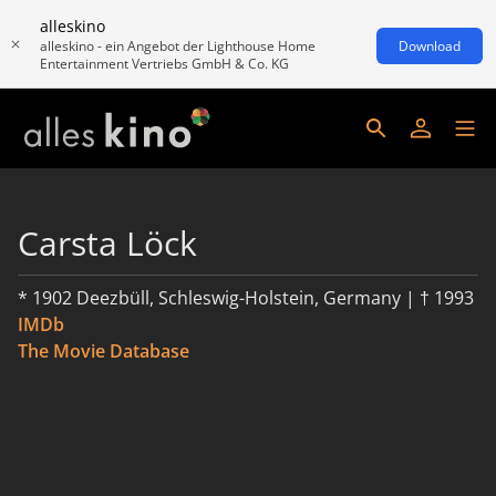
alleskino
alleskino - ein Angebot der Lighthouse Home
Download
Entertainment Vertriebs GmbH & Co. KG
Carsta Löck
* 1902 Deezbüll, Schleswig-Holstein, Germany | † 1993
IMDb
The Movie Database