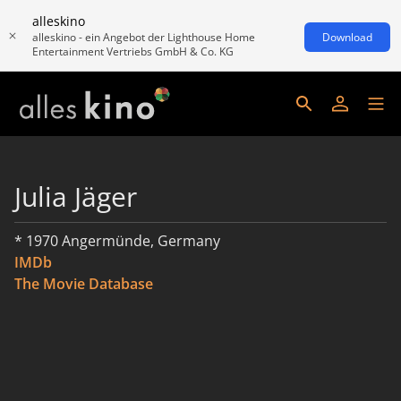
alleskino
alleskino - ein Angebot der Lighthouse Home
Download
Entertainment Vertriebs GmbH & Co. KG
Julia Jäger
* 1970 Angermünde, Germany
IMDb
The Movie Database