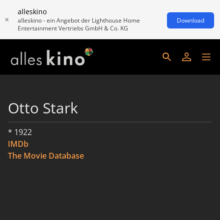
alleskino
alleskino - ein Angebot der Lighthouse Home
Download
Entertainment Vertriebs GmbH & Co. KG
Otto Stark
* 1922
IMDb
The Movie Database