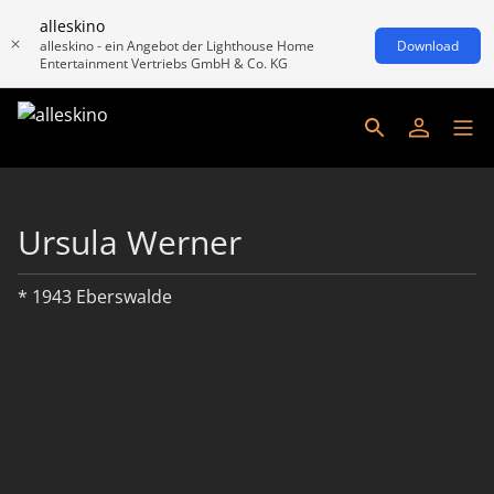
alleskino
alleskino - ein Angebot der Lighthouse Home
Download
Entertainment Vertriebs GmbH & Co. KG
Ursula Werner
* 1943 Eberswalde