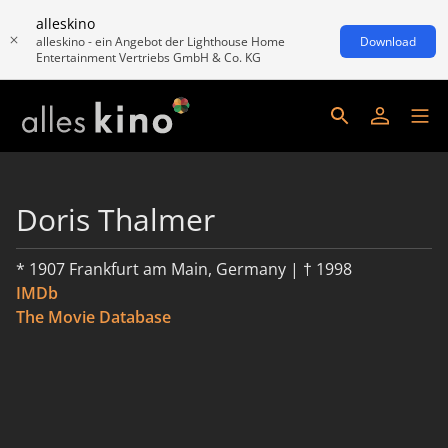
alleskino
alleskino - ein Angebot der Lighthouse Home
Download
Entertainment Vertriebs GmbH & Co. KG
Doris Thalmer
* 1907 Frankfurt am Main, Germany | † 1998
IMDb
The Movie Database