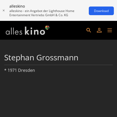
alleskino
alleskino - ein Angebot der Lighthouse Home
Download
Entertainment Vertriebs GmbH & Co. KG
Stephan Grossmann
* 1971 Dresden