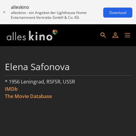
alleskino
alleskino - ein Angebot der Lighthouse Home
Download
Entertainment Vertriebs GmbH & Co. KG
Elena Safonova
* 1956 Leningrad, RSFSR, USSR
IMDb
The Movie Database