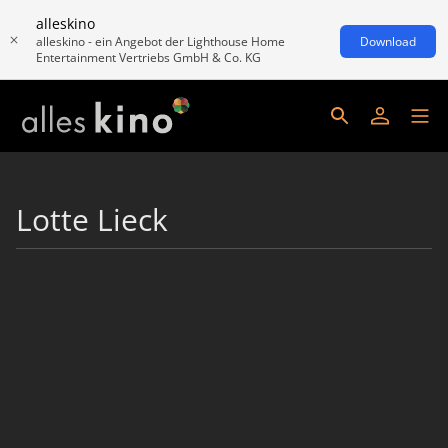
alleskino
alleskino - ein Angebot der Lighthouse Home
Download
Entertainment Vertriebs GmbH & Co. KG
Lotte Lieck