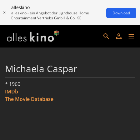
alleskino
alleskino - ein Angebot der Lighthouse Home
Download
Entertainment Vertriebs GmbH & Co. KG
Michaela Caspar
* 1960
IMDb
The Movie Database