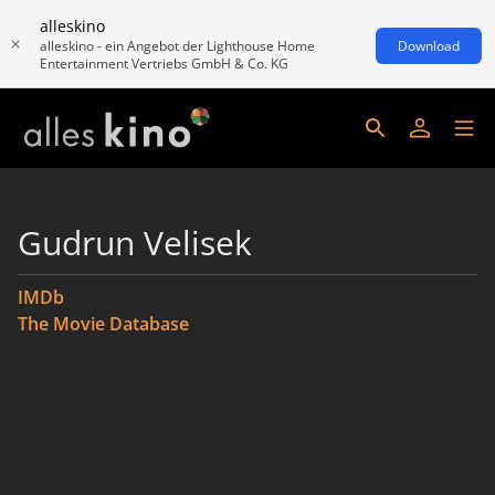
alleskino
alleskino - ein Angebot der Lighthouse Home
Download
Entertainment Vertriebs GmbH & Co. KG
Gudrun Velisek
IMDb
The Movie Database