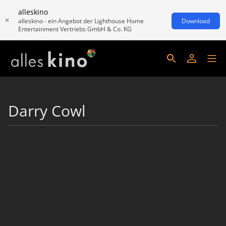
alleskino
alleskino - ein Angebot der Lighthouse Home
Download
Entertainment Vertriebs GmbH & Co. KG
Darry Cowl