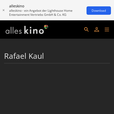
alleskino
alleskino - ein Angebot der Lighthouse Home
Download
Entertainment Vertriebs GmbH & Co. KG
Rafael Kaul