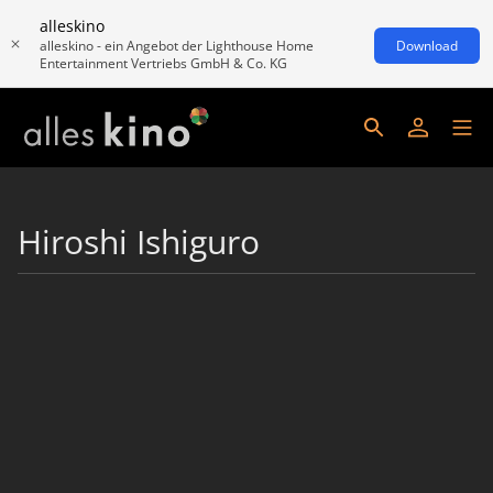
alleskino
alleskino - ein Angebot der Lighthouse Home
Download
Entertainment Vertriebs GmbH & Co. KG
Hiroshi Ishiguro