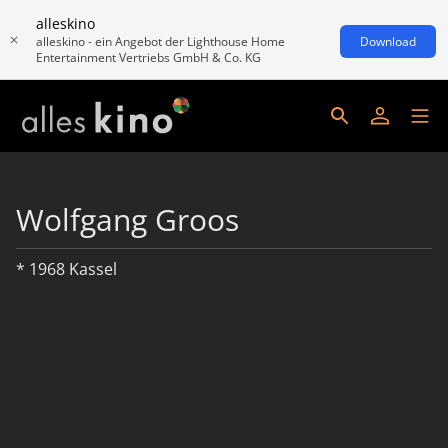
alleskino
alleskino - ein Angebot der Lighthouse Home
Download
Entertainment Vertriebs GmbH & Co. KG
Wolfgang Groos
* 1968 Kassel