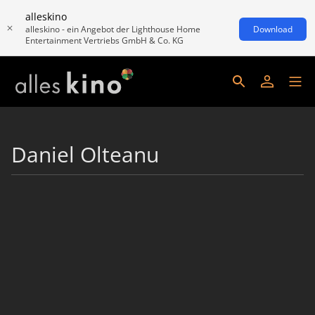
alleskino
alleskino - ein Angebot der Lighthouse Home
Download
Entertainment Vertriebs GmbH & Co. KG
Daniel Olteanu