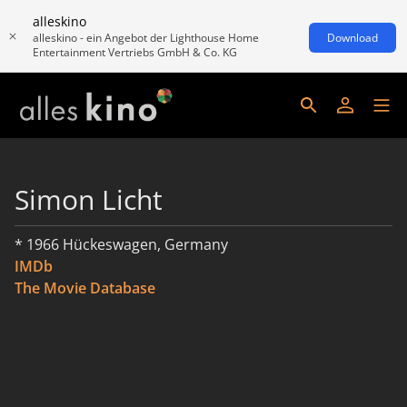
alleskino
alleskino - ein Angebot der Lighthouse Home
Download
Entertainment Vertriebs GmbH & Co. KG
Simon Licht
* 1966 Hückeswagen, Germany
IMDb
The Movie Database