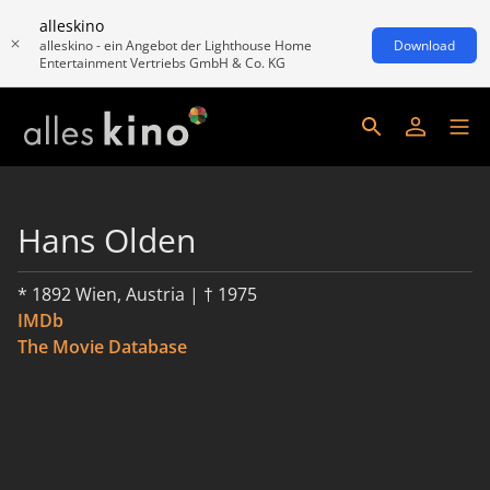
alleskino
alleskino - ein Angebot der Lighthouse Home
Download
Entertainment Vertriebs GmbH & Co. KG
Hans Olden
* 1892 Wien, Austria | † 1975
IMDb
The Movie Database