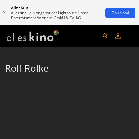
alleskino
alleskino - ein Angebot der Lighthouse Home
Download
Entertainment Vertriebs GmbH & Co. KG
Rolf Rolke