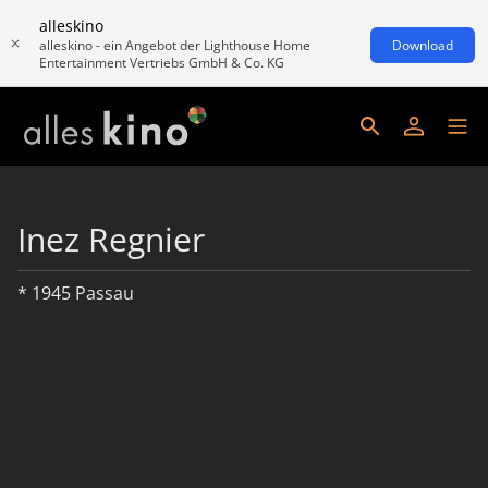
alleskino
alleskino - ein Angebot der Lighthouse Home
Download
Entertainment Vertriebs GmbH & Co. KG
Inez Regnier
* 1945 Passau