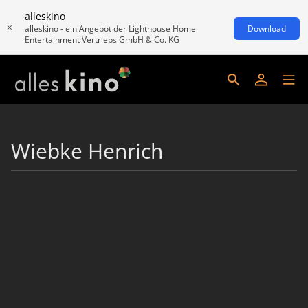
alleskino
alleskino - ein Angebot der Lighthouse Home
Download
Entertainment Vertriebs GmbH & Co. KG
Wiebke Henrich