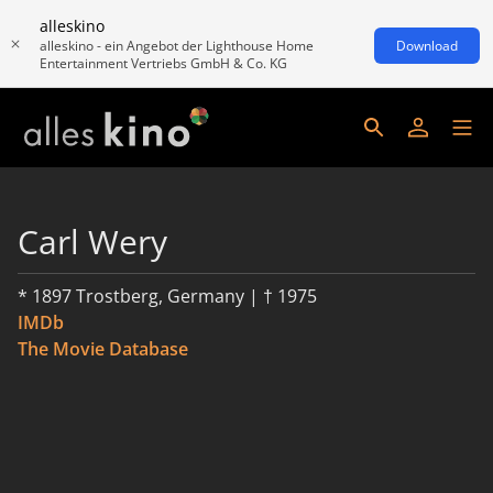
alleskino
alleskino - ein Angebot der Lighthouse Home
Download
Entertainment Vertriebs GmbH & Co. KG
Carl Wery
* 1897 Trostberg, Germany | † 1975
IMDb
The Movie Database