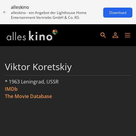
alleskino
alleskino - ein Angebot der Lighthouse Home
Download
Entertainment Vertriebs GmbH & Co. KG
Viktor Koretskiy
* 1963 Leningrad, USSR
IMDb
The Movie Database