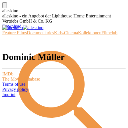
alleskino
alleskino - ein Angebot der Lighthouse Home Entertainment
Vertriebs GmbH & Co. KG
Download
Feature Films
Documentaries
Kids-Cinema
Kollektionen
Filmclub
Dominic Müller
IMDb
The Movie Database
Terms of use
Privacy policy
Imprint