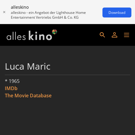
alleskino
alleskino - ein Angebot der Lighthouse Home
Download
Entertainment Vertriebs GmbH & Co. KG
Luca Maric
* 1965
IMDb
The Movie Database