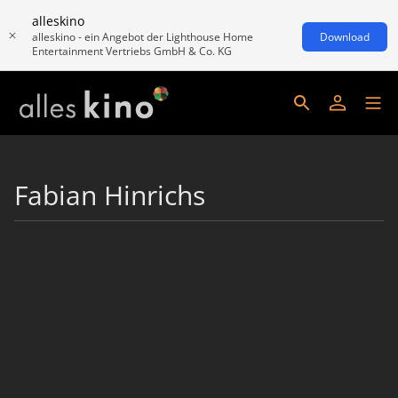
alleskino
alleskino - ein Angebot der Lighthouse Home
Download
Entertainment Vertriebs GmbH & Co. KG
Fabian Hinrichs