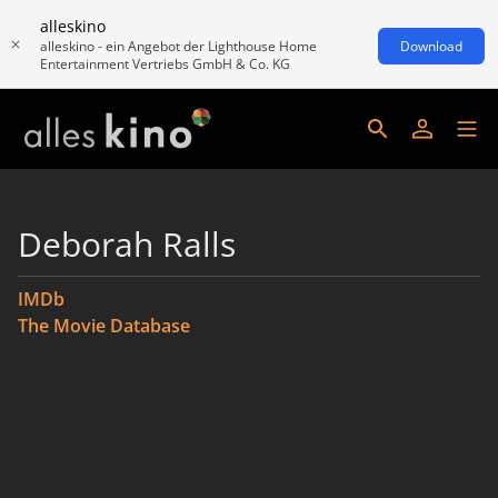
alleskino
alleskino - ein Angebot der Lighthouse Home
Download
Entertainment Vertriebs GmbH & Co. KG
Deborah Ralls
IMDb
The Movie Database