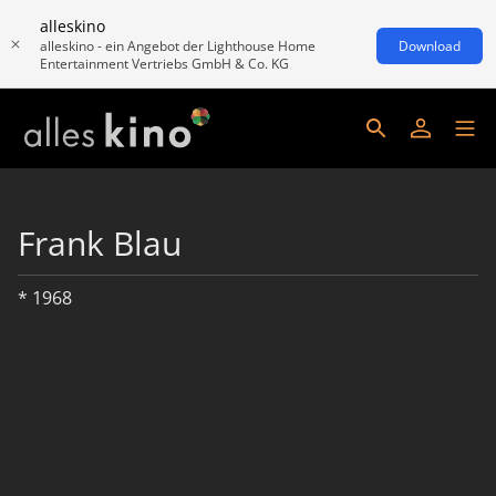
alleskino
alleskino - ein Angebot der Lighthouse Home
Download
Entertainment Vertriebs GmbH & Co. KG
Frank Blau
* 1968