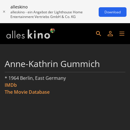
alleskino
alleskino - ein Angebot der Lighthouse Home
Download
Entertainment Vertriebs GmbH & Co. KG
Anne-Kathrin Gummich
* 1964 Berlin, East Germany
IMDb
The Movie Database