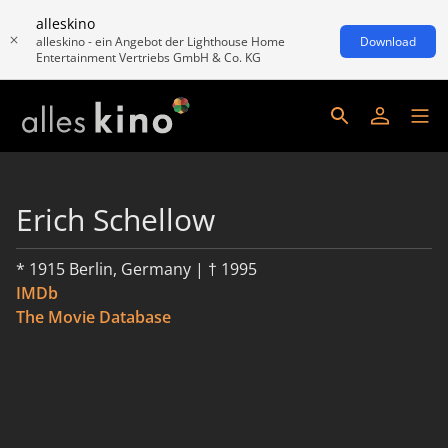
alleskino
alleskino - ein Angebot der Lighthouse Home
Download
Entertainment Vertriebs GmbH & Co. KG
Erich Schellow
* 1915 Berlin, Germany | † 1995
IMDb
The Movie Database