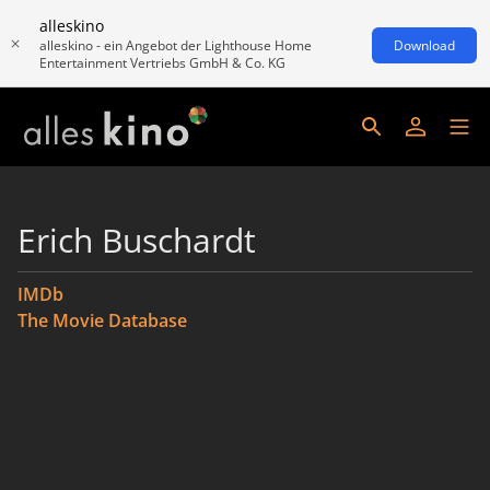
alleskino
alleskino - ein Angebot der Lighthouse Home
Download
Entertainment Vertriebs GmbH & Co. KG
Erich Buschardt
IMDb
The Movie Database