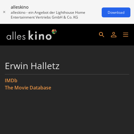
alleskino
alleskino - ein Angebot der Lighthouse Home
Download
Entertainment Vertriebs GmbH & Co. KG
Erwin Halletz
IMDb
The Movie Database