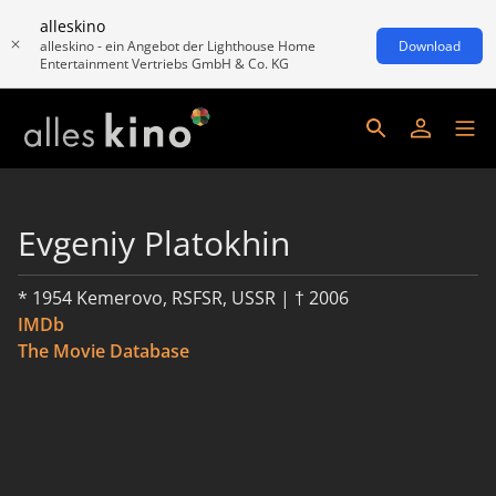
alleskino
alleskino - ein Angebot der Lighthouse Home
Download
Entertainment Vertriebs GmbH & Co. KG
Evgeniy Platokhin
* 1954 Kemerovo, RSFSR, USSR | † 2006
IMDb
The Movie Database