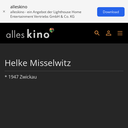
alleskino
alleskino - ein Angebot der Lighthouse Home
Download
Entertainment Vertriebs GmbH & Co. KG
Helke Misselwitz
* 1947 Zwickau