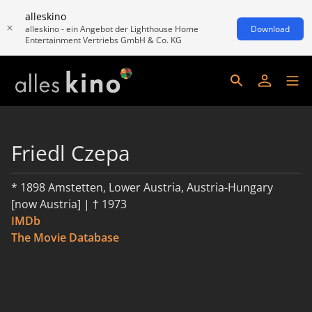
alleskino
alleskino - ein Angebot der Lighthouse Home
Download
Entertainment Vertriebs GmbH & Co. KG
Friedl Czepa
* 1898 Amstetten, Lower Austria, Austria-Hungary
[now Austria] | † 1973
IMDb
The Movie Database