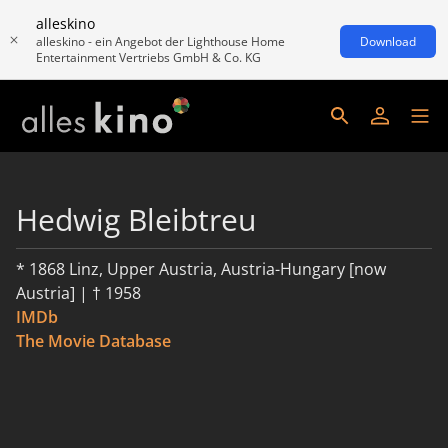
alleskino
alleskino - ein Angebot der Lighthouse Home
Download
Entertainment Vertriebs GmbH & Co. KG
Hedwig Bleibtreu
* 1868 Linz, Upper Austria, Austria-Hungary [now
Austria] | † 1958
IMDb
The Movie Database