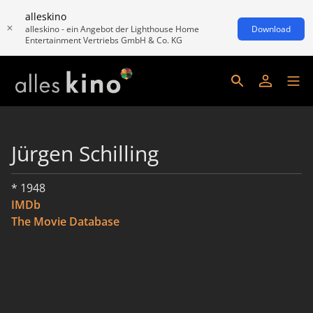
alleskino
alleskino - ein Angebot der Lighthouse Home
Download
Entertainment Vertriebs GmbH & Co. KG
Jürgen Schilling
* 1948
IMDb
The Movie Database