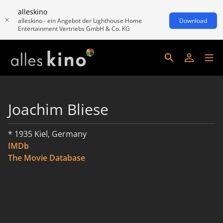
alleskino
alleskino - ein Angebot der Lighthouse Home
Download
Entertainment Vertriebs GmbH & Co. KG
Joachim Bliese
* 1935 Kiel, Germany
IMDb
The Movie Database