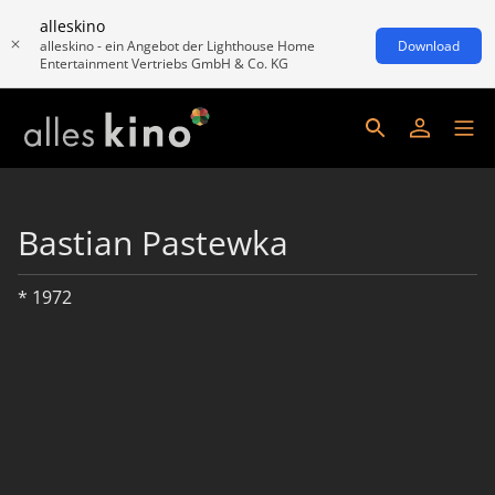
alleskino
alleskino - ein Angebot der Lighthouse Home
Download
Entertainment Vertriebs GmbH & Co. KG
Bastian Pastewka
* 1972