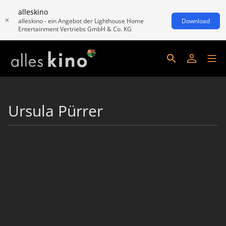
alleskino
alleskino - ein Angebot der Lighthouse Home
Download
Entertainment Vertriebs GmbH & Co. KG
Ursula Pürrer