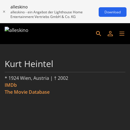
alleskino
alleskino - ein Angebot der Lighthouse Home
Download
Entertainment Vertriebs GmbH & Co. KG
Kurt Heintel
* 1924 Wien, Austria | † 2002
IMDb
The Movie Database