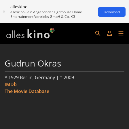
alleskino
alleskino - ein Angebot der Lighthouse Home
Download
Entertainment Vertriebs GmbH & Co. KG
Gudrun Okras
* 1929 Berlin, Germany | † 2009
IMDb
The Movie Database