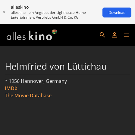
alleskino
alleskino - ein Angebot der Lighthouse Home
Download
Entertainment Vertriebs GmbH & Co. KG
Helmfried von Lüttichau
* 1956 Hannover, Germany
IMDb
The Movie Database