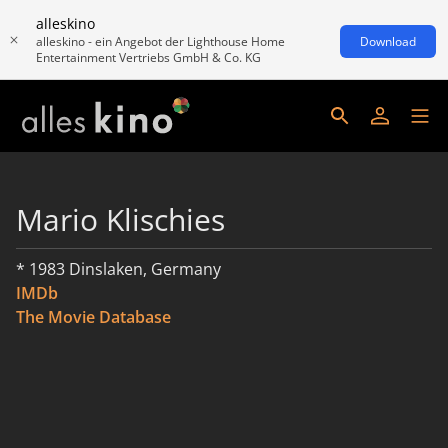
alleskino
alleskino - ein Angebot der Lighthouse Home
Download
Entertainment Vertriebs GmbH & Co. KG
Mario Klischies
* 1983 Dinslaken, Germany
IMDb
The Movie Database