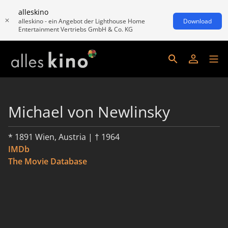
alleskino
alleskino - ein Angebot der Lighthouse Home
Download
Entertainment Vertriebs GmbH & Co. KG
Michael von Newlinsky
* 1891 Wien, Austria | † 1964
IMDb
The Movie Database