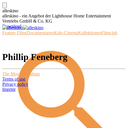
alleskino
alleskino - ein Angebot der Lighthouse Home Entertainment
Vertriebs GmbH & Co. KG
Download
Feature Films
Documentaries
Kids-Cinema
Kollektionen
Filmclub
Phillip Feneberg
The Movie Database
Terms of use
Privacy policy
Imprint