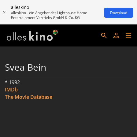
alleskino
alleskino - ein Angebot der Lighthouse Home
Download
Entertainment Vertriebs GmbH & Co. KG
Svea Bein
* 1992
IMDb
The Movie Database