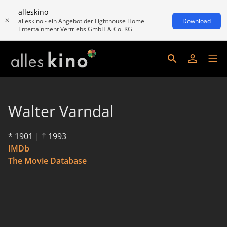
alleskino
alleskino - ein Angebot der Lighthouse Home
Download
Entertainment Vertriebs GmbH & Co. KG
Walter Varndal
* 1901 | † 1993
IMDb
The Movie Database