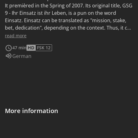
It premièred in the Spring of 2007. Its original title, GSG
9 - Ihr Einsatz ist ihr Leben, is a pun on the word
Einsatz. Einsatz can be translated as "mission, stake,
bet, dedication", depending on the context. Thus, it can
be translated as, GSG 9 - Their Mission Is Their Life or
read more
GSG 9 - They Put Their Lives at Stake. Ein
47 min
HD
FSK 12
Sondereinsatztrupp nimmt einen mutmaßlichen
Audio language:
German
Islamisten fest. Andy wird bei dem Einsatz schwer
verletzt, sodass sich Newcomer Frank einer
Bewährungsprobe in der Elite-Einheit stellen muss.
More information