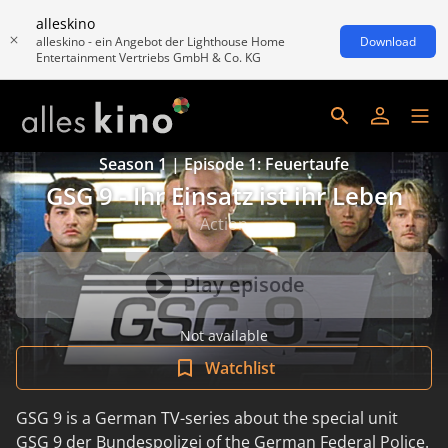
alleskino
alleskino - ein Angebot der Lighthouse Home
Download
Entertainment Vertriebs GmbH & Co. KG
Season 1 | Episode 1: Feuertaufe
GSG 9 - Ihr Einsatz ist ihr Leben
Action
Play episode
Not available
Watchlist
GSG 9 is a German TV-series about the special unit
GSG 9 der Bundespolizei of the German Federal Police.